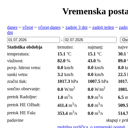
Vremenska posta
danes
~
včeraj
~
včeraj-danes
~
zadnje 3 dni
~
zadnji teden
~
zadn
dni
-
Statistika obdobja
trenutno:
najmanj:
najve
temperatura:
15.1
°C
15.1
°C
30.1
vlažnost:
82.0
%
43.0
%
89.0
povp. hitrost vetra:
0.0
km/h
0.0
km/h
8.0
k
sunki vetra:
3.2
km/h
0.0
km/h
22.5
zračni tlak:
1017.3
hPa
1007.5
hPa
1017
2
2
sončno obsevanje:
0.0
W/m
0.0
W/m
1081
3
3
pretok Radoljne:
1.0
m
/s
0.9
m
/s
6.5
3
3
pretok HE Ožbalt:
411.4
m
/s
0.0
m
/s
509.
3
3
pretok HE Fala:
353.4
m
/s
0.0
m
/s
514.
padavine
skupaj v pr
mobilna različica
,
o vremenski postaji