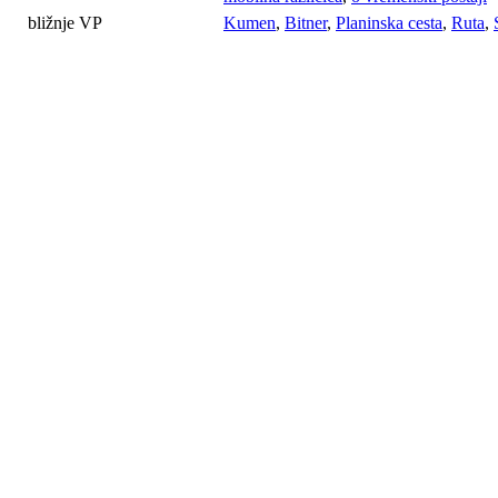
bližnje VP
Kumen
,
Bitner
,
Planinska cesta
,
Ruta
,