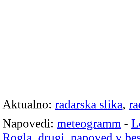
Aktualno:
radarska slika
,
ra
Napovedi:
meteogramm
-
L
Rogla
,
drugi
,
napoved v be