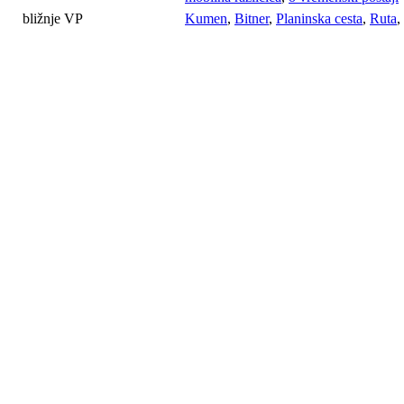
bližnje VP
Kumen
,
Bitner
,
Planinska cesta
,
Ruta
,