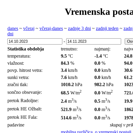
Vremenska posta
danes
~
včeraj
~
včeraj-danes
~
zadnje 3 dni
~
zadnji teden
~
zadn
dni
-
Statistika obdobja
trenutno:
najmanj:
najv
temperatura:
9.5
°C
-1.4
°C
24.8
vlažnost:
84.3
%
0.0
%
94.0
povp. hitrost vetra:
3.4
km/h
0.0
km/h
30.6
sunki vetra:
7.6
km/h
0.0
km/h
61.2
zračni tlak:
1010.2
hPa
982.2
hPa
1023
2
2
sončno obsevanje:
68.5
W/m
0.0
W/m
721.
3
3
pretok Radoljne:
2.4
m
/s
0.5
m
/s
19.9
3
3
pretok HE Ožbalt:
521.9
m
/s
0.0
m
/s
1862
3
3
pretok HE Fala:
514.6
m
/s
0.0
m
/s
1978
padavine
skupaj v pr
mobilna različica
,
o vremenski postaji