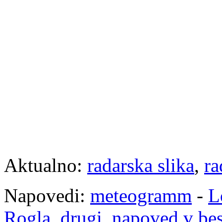
Aktualno:
radarska slika
,
ra
Napovedi:
meteogramm
-
L
Rogla
,
drugi
,
napoved v be