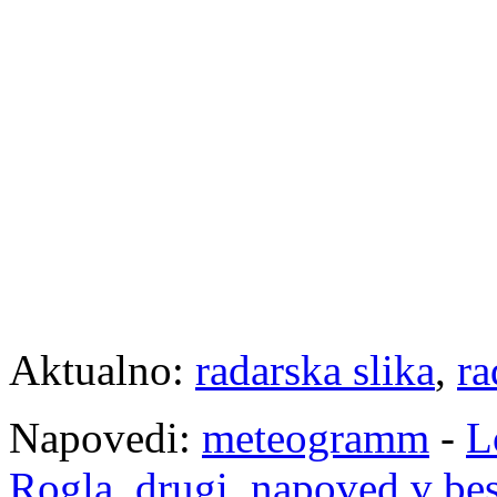
Aktualno:
radarska slika
,
ra
Napovedi:
meteogramm
-
L
Rogla
,
drugi
,
napoved v be