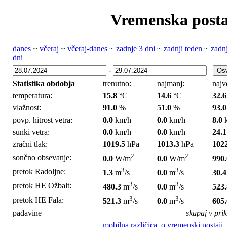
Vremenska posta
danes
~
včeraj
~
včeraj-danes
~
zadnje 3 dni
~
zadnji teden
~
zadn
dni
-
Statistika obdobja
trenutno:
najmanj:
najv
temperatura:
15.8
°C
14.6
°C
32.6
vlažnost:
91.0
%
51.0
%
93.0
povp. hitrost vetra:
0.0
km/h
0.0
km/h
8.0
k
sunki vetra:
0.0
km/h
0.0
km/h
24.1
zračni tlak:
1019.5
hPa
1013.3
hPa
102
2
2
sončno obsevanje:
0.0
W/m
0.0
W/m
990.
3
3
pretok Radoljne:
1.3
m
/s
0.0
m
/s
30.4
3
3
pretok HE Ožbalt:
480.3
m
/s
0.0
m
/s
523.
3
3
pretok HE Fala:
521.3
m
/s
0.0
m
/s
605.
padavine
skupaj v pri
mobilna različica
,
o vremenski postaji