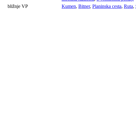
bližnje VP
Kumen
,
Bitner
,
Planinska cesta
,
Ruta
,