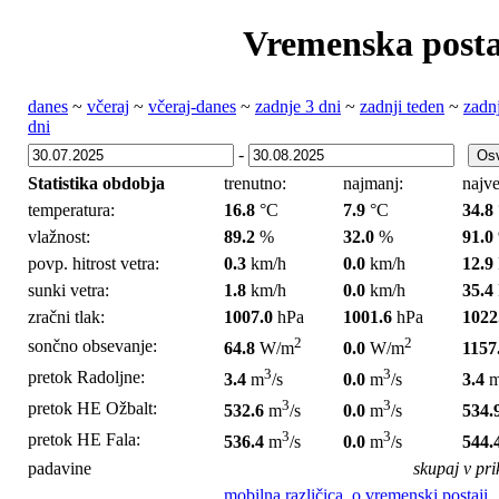
Vremenska posta
danes
~
včeraj
~
včeraj-danes
~
zadnje 3 dni
~
zadnji teden
~
zadn
dni
-
Statistika obdobja
trenutno:
najmanj:
najve
temperatura:
16.8
°C
7.9
°C
34.8
vlažnost:
89.2
%
32.0
%
91.0
povp. hitrost vetra:
0.3
km/h
0.0
km/h
12.9
sunki vetra:
1.8
km/h
0.0
km/h
35.4
zračni tlak:
1007.0
hPa
1001.6
hPa
1022
2
2
sončno obsevanje:
64.8
W/m
0.0
W/m
1157
3
3
pretok Radoljne:
3.4
m
/s
0.0
m
/s
3.4
3
3
pretok HE Ožbalt:
532.6
m
/s
0.0
m
/s
534.
3
3
pretok HE Fala:
536.4
m
/s
0.0
m
/s
544.
padavine
skupaj v pr
mobilna različica
,
o vremenski postaji