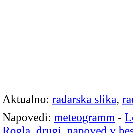
Aktualno:
radarska slika
,
ra
Napovedi:
meteogramm
-
L
Rogla
,
drugi
,
napoved v be