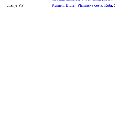
bližnje VP
Kumen
,
Bitner
,
Planinska cesta
,
Ruta
,